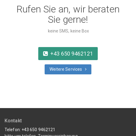
#
Externer-Notebook-Akku
Rufen Sie an, wir beraten
"
Externer-Notebook-Akku
"
Sie gerne!
keine SMS, keine Box
+43 650 9462121
Weitere Services
Kontakt
Telefon: +43 650 9462121
bitte um telefon. Terminvereinbarung