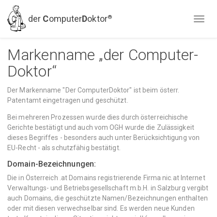
der
C
omputer
D
oktor
®
#
pagestop
"
pagestop
"
Markenname „der Computer­
Doktor“
Der Markenname "Der ComputerDoktor" ist beim österr.
Patentamt eingetragen und geschützt.
Bei mehreren Prozessen wurde dies durch österreichische
Gerichte bestätigt und auch vom OGH wurde die Zulässigkeit
dieses Begriffes - besonders auch unter Berücksichtigung von
EU-Recht - als schutzfähig bestätigt.
Domain-Bezeichnungen:
Die in Österreich .at Domains registrierende Firma nic.at Internet
Verwaltungs- und Betriebsgesellschaft m.b.H. in Salzburg vergibt
auch Domains, die geschützte Namen/Bezeichnungen enthalten
oder mit diesen verwechselbar sind. Es werden neue Kunden